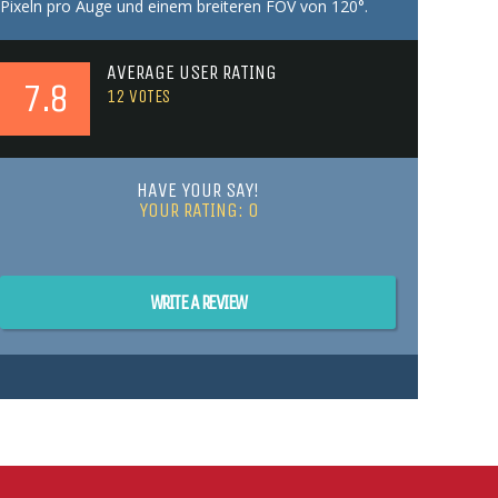
Pixeln pro Auge und einem breiteren FOV von 120°.
AVERAGE USER RATING
7.8
12
VOTES
HAVE YOUR SAY!
YOUR RATING:
0
WRITE A REVIEW