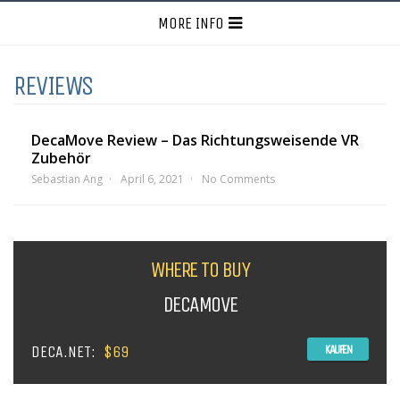
MORE INFO
REVIEWS
DecaMove Review – Das Richtungsweisende VR
Zubehör
Sebastian Ang
April 6, 2021
No Comments
WHERE TO BUY
DECAMOVE
DECA.NET:
$69
KAUFEN