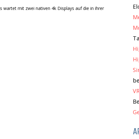
El
 wartet mit zwei nativen 4k Displays auf die in ihrer
Me
M
Ta
Hi
Hi
Si
b
VR
Be
Ge
A