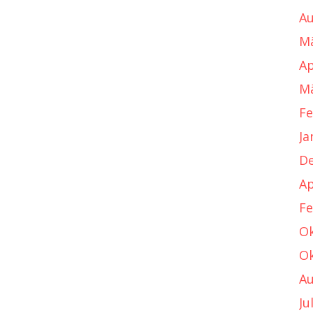
Au
Mä
Ap
Mä
Fe
Ja
D
Ap
Fe
Ok
Ok
Au
Ju