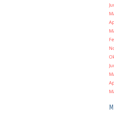
Ju
Ma
Ap
Mä
Fe
N
Ok
Ju
Ma
Ap
Mä
M