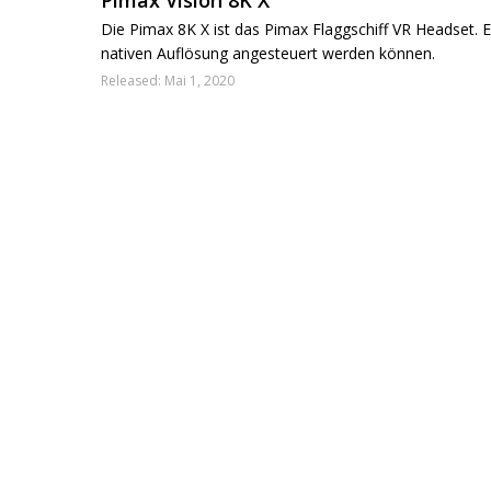
Pimax Vision 8K X
Die Pimax 8K X ist das Pimax Flaggschiff VR Headset. Es
nativen Auflösung angesteuert werden können.
Released: Mai 1, 2020