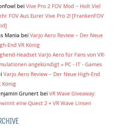
onfowl
bei
Vive Pro 2 FOV Mod – Holt Viel
hr FOV Aus Eurer Vive Pro 2! [FrankenFOV
od]
s Mania
bei
Varjo Aero Review – Der Neue
gh-End VR König
ghend-Headset Varjo Aero für Fans von VR-
mulationen angekündigt » PC - IT - Games
ei
Varjo Aero Review – Der Neue High-End
 König
njamin Grunert
bei
VR Wave Giveaway:
winnt eine Quest 2 + VR Wave Linsen
RCHIVE