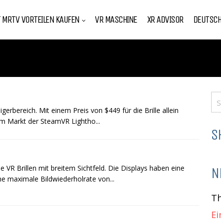
T MRTV VORTEILEN KAUFEN
VR MASCHINE
XR ADVISOR
DEUTSC
gerbereich. Mit einem Preis von $449 für die Brille allein
 im Markt der SteamVR Lightho...
S
e VR Brillen mit breitem Sichtfeld. Die Displays haben eine
N
e maximale Bildwiederholrate von...
T
Ei