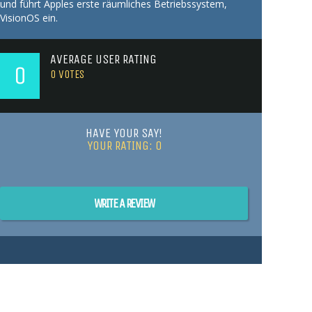
und führt Apples erste räumliches Betriebssystem,
VisionOS ein.
AVERAGE USER RATING
0
0
VOTES
HAVE YOUR SAY!
YOUR RATING:
0
WRITE A REVIEW