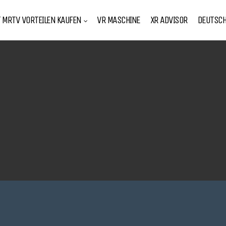
T MRTV VORTEILEN KAUFEN
VR MASCHINE
XR ADVISOR
DEUTSC