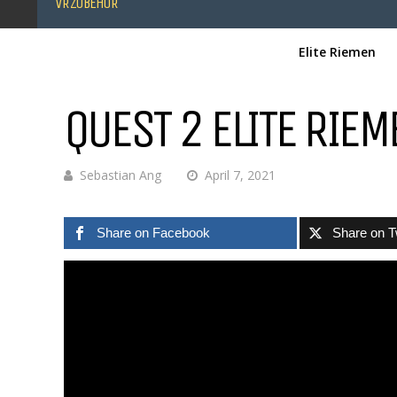
VR ZUBEHÖR
Elite Riemen
QUEST 2 ELITE RIE
Sebastian Ang
April 7, 2021
Share on Facebook
Share on T