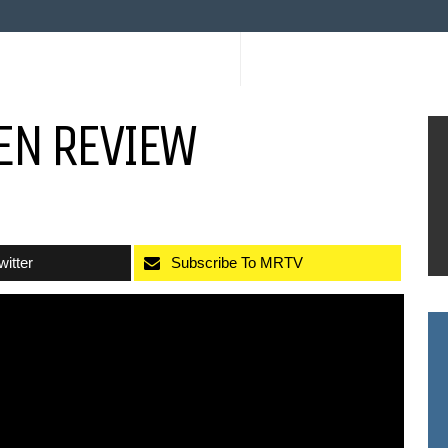
MEN REVIEW
witter
Subscribe To MRTV