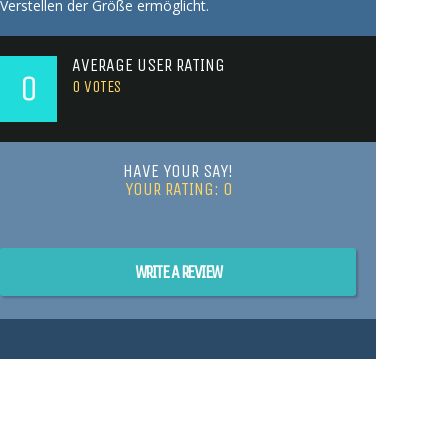
Verstellen der Größe ermöglicht.
AVERAGE USER RATING
0
0
VOTES
HAVE YOUR SAY!
YOUR RATING:
0
WRITE A REVIEW