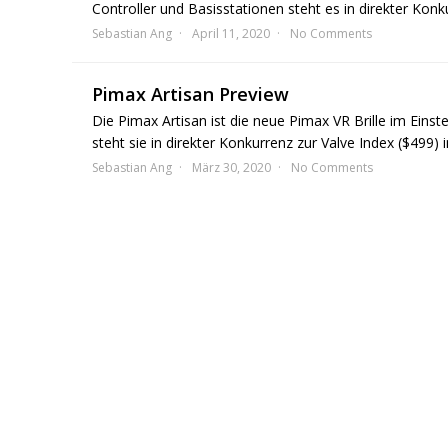
Controller und Basisstationen steht es in direkter Konk
Sebastian Ang
April 11, 2020
No Comments
Pimax Artisan Preview
Die Pimax Artisan ist die neue Pimax VR Brille im Einstei
steht sie in direkter Konkurrenz zur Valve Index ($499)
Sebastian Ang
März 30, 2020
No Comments