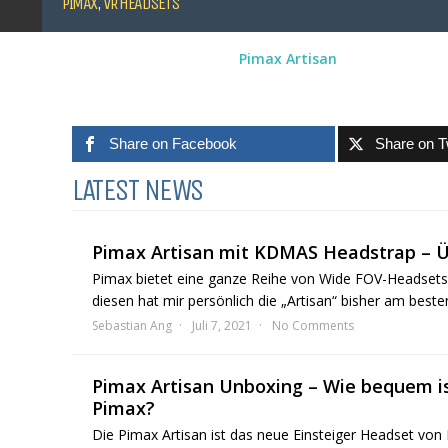
PIMAX
,
VR HEADSETS
Pimax Artisan
Share on Facebook
Share on T
LATEST NEWS
Pimax Artisan mit KDMAS Headstrap – Ü
Pimax bietet eine ganze Reihe von Wide FOV-Headset
diesen hat mir persönlich die „Artisan“ bisher am besten 
Sebastian Ang
Juli 7, 2021
No Comments
Pimax Artisan Unboxing – Wie bequem is
Pimax?
Die Pimax Artisan ist das neue Einsteiger Headset von 