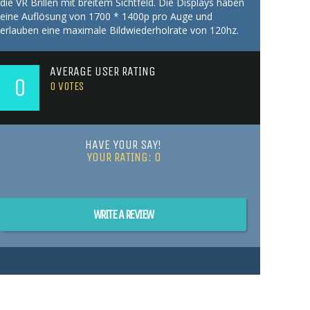
die VR Brillen mit breitem Sichtfeld. Die Displays haben
eine Auflösung von 1700 * 1400p pro Auge und
erlauben eine maximale Bildwiederholrate von 120hz.
AVERAGE USER RATING
0
0
VOTES
HAVE YOUR SAY!
YOUR RATING:
0
WRITE A REVIEW